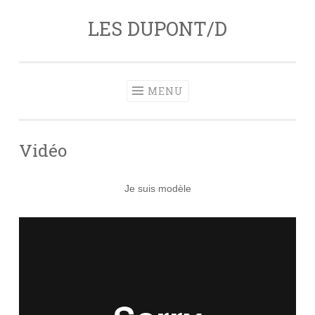
LES DUPONT/D
Aller
au
contenu
principal
MENU
Vidéo
Je suis modèle