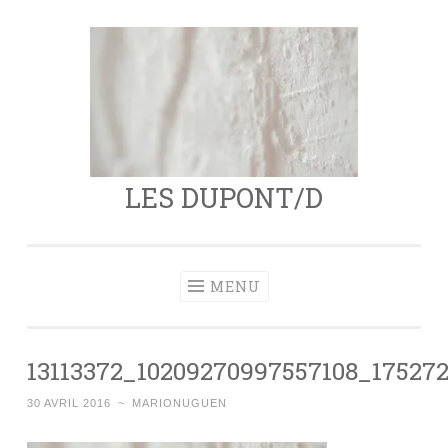
Aller
au
contenu
principal
LES DUPONT/D
MENU
13113372_10209270997557108_17527
30 AVRIL 2016
~
MARIONUGUEN