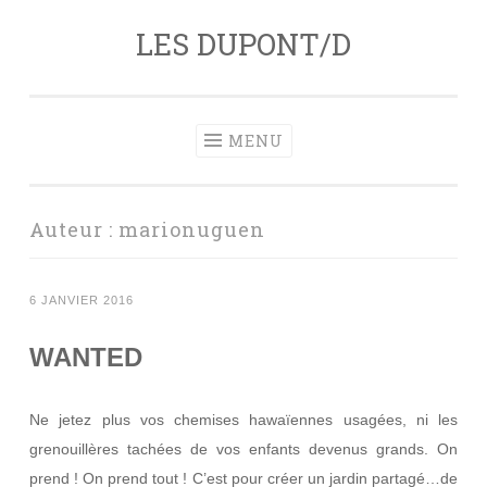
LES DUPONT/D
Aller
au
contenu
principal
MENU
Auteur :
marionuguen
6 JANVIER 2016
WANTED
Ne jetez plus vos chemises hawaïennes usagées, ni les
grenouillères tachées de vos enfants devenus grands. On
prend ! On prend tout ! C’est pour créer un jardin partagé…de