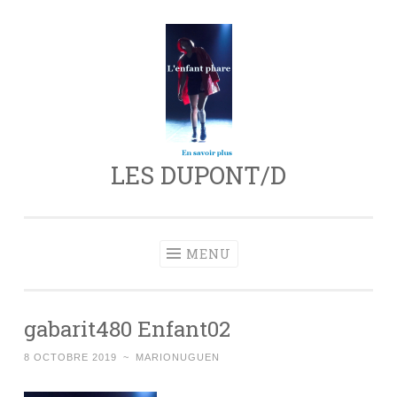
Aller
au
contenu
principal
LES DUPONT/D
MENU
gabarit480 Enfant02
8 OCTOBRE 2019
~
MARIONUGUEN